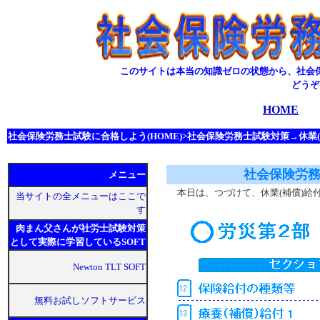
このサイトは本当の知識ゼロの状態から、社会
どうぞ
HOME
社会保険労務士試験に合格しよう(HOME)>社会保険労務士試験対策→休業(
社会保険労務
メニュー
本日は、つづけて、休業(補償)給
当サイトの全メニューはここで
す
肉まん父さんが社労士試験対策
として実際に学習しているSOFT
Newton TLT SOFT
無料お試しソフトサービス