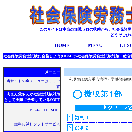
このサイトは本当の知識ゼロの状態から、社会保険労
どうぞごひ
HOME
MENU
TLT S
社会保険労務士試験に合格しよう(HOME)>社会保険労務士試験対策→総
メニュー
今現在は総合重点演習・労働保険徴収
当サイトの全メニューはここで
す
肉まん父さんが社労士試験対策
として実際に学習しているSOFT
Newton TLT SOFT
無料お試しソフトサービス